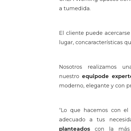
a tumedida.
El cliente puede acercars
lugar, concaracterísticas q
Nosotros realizamos u
nuestro
equipode experto
moderno, elegante y con p
“Lo que hacemos con e
adecuado a tus necesida
planteados
con la más a