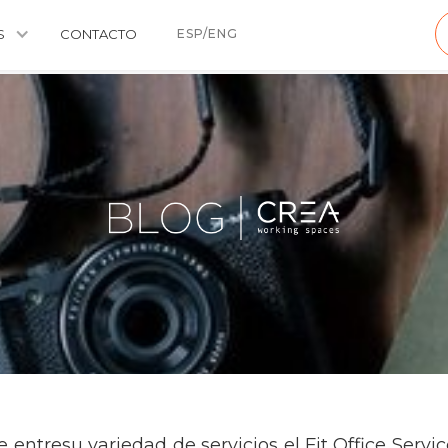
S
CONTACTO
ESP/ENG
entresu variedad de servicios el Fit Office Servic