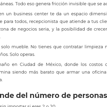
táneas. Todo eso genera fricción invisible que s
 en un business center te da un espacio dimens
le para todos, recepcionista que atiende a tus cl
zona de negocios seria, y la posibilidad de crece
.
solo mueble. No tienes que contratar limpieza n
ños. Solo operas.
maño en Ciudad de México, donde los costos d
ermina siendo más barato que armar una oficin
a.
nde del número de persona
in importar si eres 2 o 20.