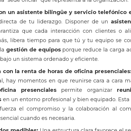
 “sede oficial” que representa a la organización.
on un asistente bilingüe y servicio telefónico 
directa de tu liderazgo. Disponer de un
asisten
rantiza que cada interacción con clientes o 
ás, libera tiempo para que tú y tu equipo se con
 la
gestión de equipos
porque reduce la carga adm
ajo un sistema ordenado y eficiente.
a con la renta de horas de oficina presenciales
, hay momentos en que reunirse cara a cara mar
icina presenciales
permite organizar
reun
s
en un entorno profesional y bien equipado. Esta
uerza el compromiso y la colaboración al comb
sencial cuando es necesaria.
ados medibles:
Una estructura clara favorece el s