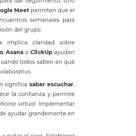
para dar seguimiento, sino
ogle Meet
permiten que el
ncuentros semanales para
esión del grupo.
a implica claridad sobre
lo
,
Asana
o
ClickUp
ayudan
. Cuando todos saben en qué
olaborativo.
n significa
saber escuchar
,
ece la confianza y permite
ficina virtual
. Implementar
uede ayudar grandemente en