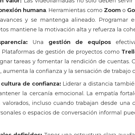
n valor:
Las videollamadas no solo deben servir 
 conexión humana
. Herramientas como
Zoom
o
Go
 avances y se mantenga alineado. Programar e
retos mantiene la motivación alta y refuerza la coh
parencia:
Una
gestión de equipos
efectiv
. Plataformas de gestión de proyectos como
Trel
asignar tareas y fomentar la rendición de cuentas
 aumenta la confianza y la sensación de trabajo c
cultura de confianza:
Liderar a distancia tambié
antener la cercanía emocional. La empatía fortal
n valorados, incluso cuando trabajan desde una
o
rsonales o espacios de conversación informal p