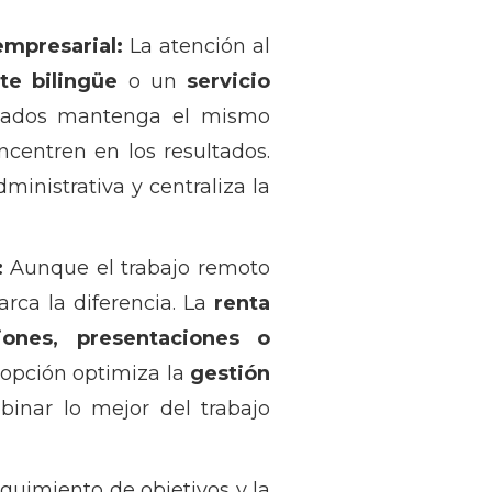
empresarial:
La atención al
te bilingüe
o un
servicio
aliados mantenga el mismo
centren en los resultados.
inistrativa y centraliza la
:
Aunque el trabajo remoto
ca la diferencia. La
renta
iones, presentaciones o
 opción optimiza la
gestión
inar lo mejor del trabajo
eguimiento de objetivos y la