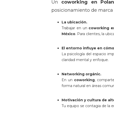
Un
coworking en Polan
posicionamiento de marca si
La ubicación.
Trabajar en un
coworking e
México
. Para clientes, la ub
El entorno influye en cóm
La psicología del espacio im
claridad mental y enfoque.
Networking orgánic.
En un
coworking
, compart
forma natural en áreas comu
Motivación y cultura de al
Tu equipo se contagia de la e