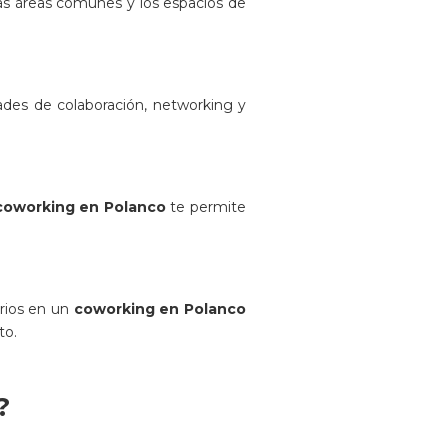
las áreas comunes y los espacios de
des de colaboración, networking y
coworking en Polanco
te permite
arios en un
coworking en Polanco
to.
?