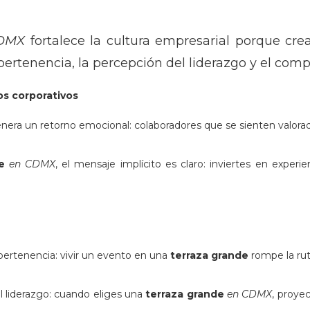
DMX
fortalece la cultura empresarial porque cr
pertenencia, la percepción del liderazgo y el com
os corporativos
nera un retorno emocional: colaboradores que se sienten valora
de
en CDMX
, el mensaje implícito es claro: inviertes en experi
pertenencia: vivir un evento en una
terraza grande
rompe la rut
l liderazgo: cuando eliges una
terraza grande
en CDMX
, proyec