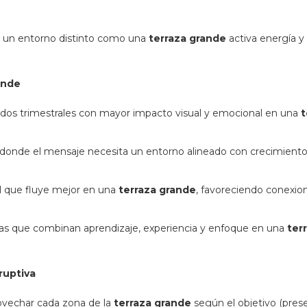
 un entorno distinto como una
terraza grande
activa energía y 
ande
ados trimestrales con mayor impacto visual y emocional en una
t
donde el mensaje necesita un entorno alineado con crecimiento
 que fluye mejor en una
terraza grande
, favoreciendo conexio
vas que combinan aprendizaje, experiencia y enfoque en una
ter
ruptiva
ovechar cada zona de la
terraza grande
según el objetivo (pres