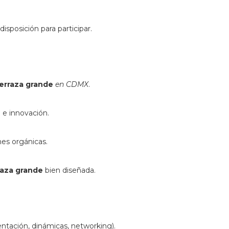
disposición para participar.
erraza grande
en CDMX
.
 e innovación.
nes orgánicas.
raza grande
bien diseñada.
entación, dinámicas, networking).