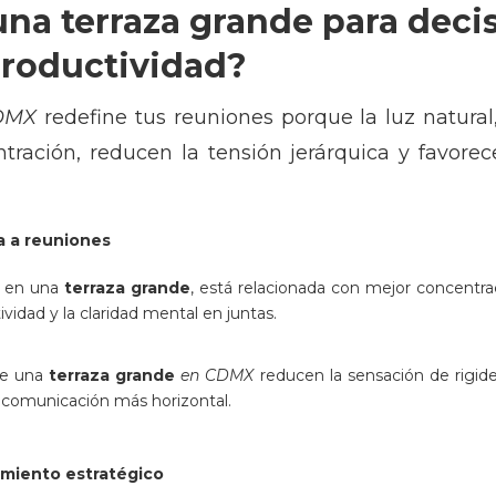
una terraza grande para deci
productividad?
DMX
redefine tus reuniones porque la luz natural, 
tración, reducen la tensión jerárquica y favore
a a reuniones
te en una
terraza grande
, está relacionada con mejor concentra
ividad y la claridad mental en juntas.
de una
terraza grande
en CDMX
reducen la sensación de rigid
y comunicación más horizontal.
amiento estratégico