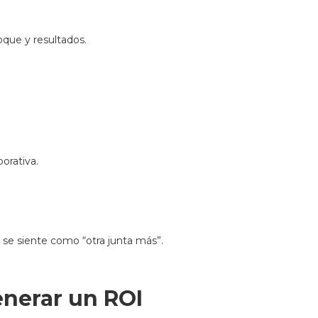
oque y resultados.
orativa.
se siente como “otra junta más”.
enerar un ROI