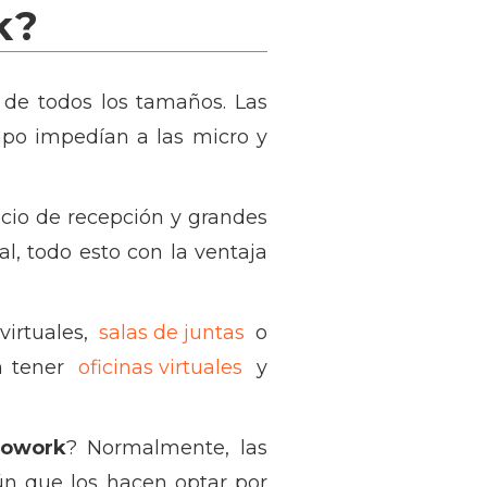
k?
 de todos los tamaños. Las
po impedían a las micro y
cio de recepción y grandes
l, todo esto con la ventaja
virtuales,
salas de juntas
o
n tener
oficinas virtuales
y
cowork
? Normalmente, las
ún que los hacen optar por